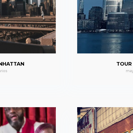
ANHATTAN
TOUR
rios
may