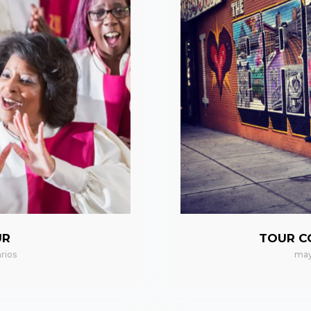
UR
TOUR C
rios
may