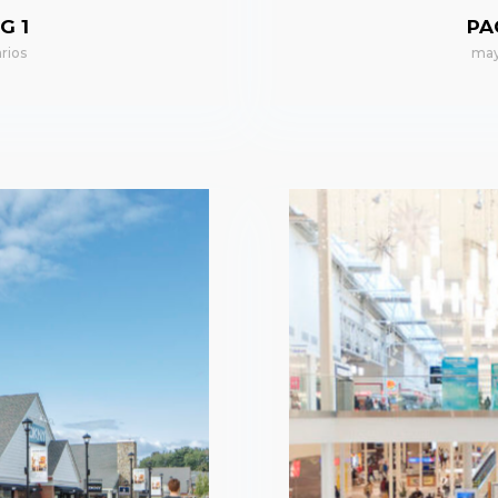
G 1
PA
rios
may