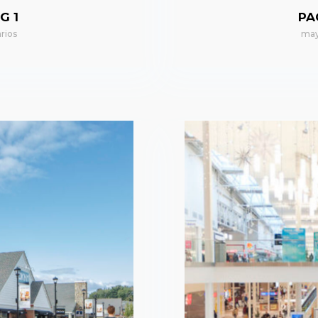
G 1
PA
rios
may