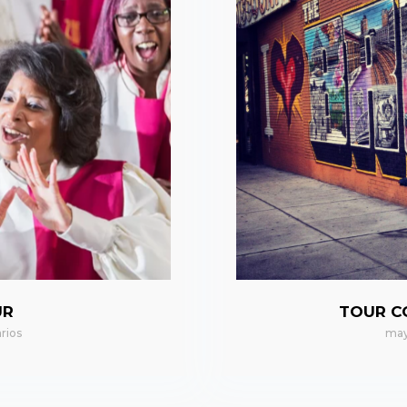
UR
TOUR C
rios
may