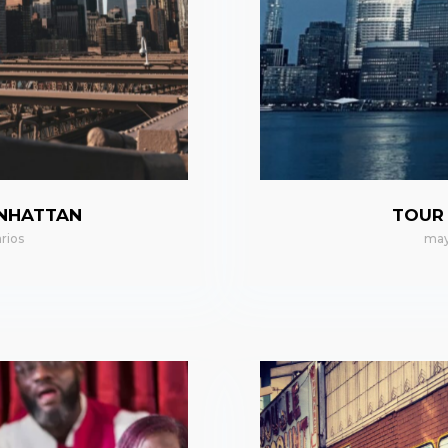
ANHATTAN
TOUR
rios
may