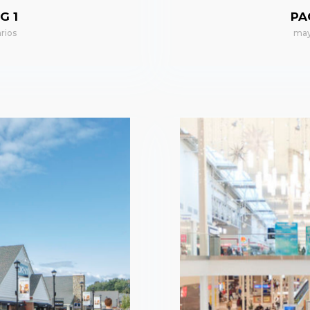
G 1
PA
rios
may