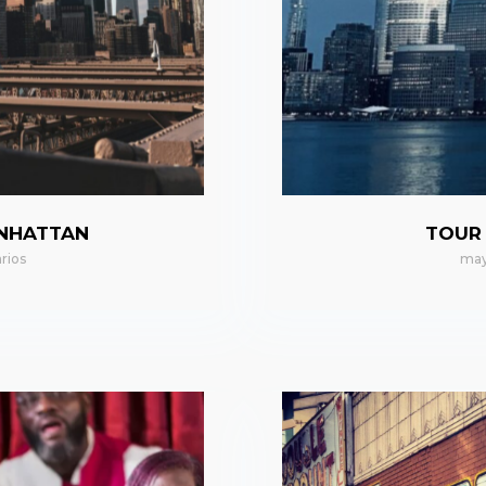
ANHATTAN
TOUR
rios
may