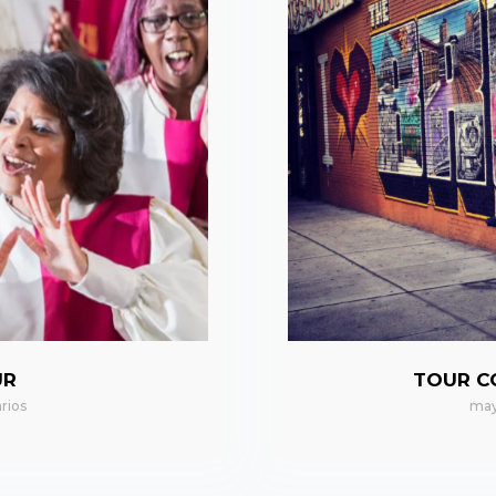
UR
TOUR C
rios
may