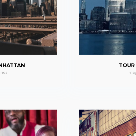
ANHATTAN
TOUR
rios
may