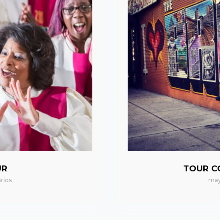
UR
TOUR C
rios
may