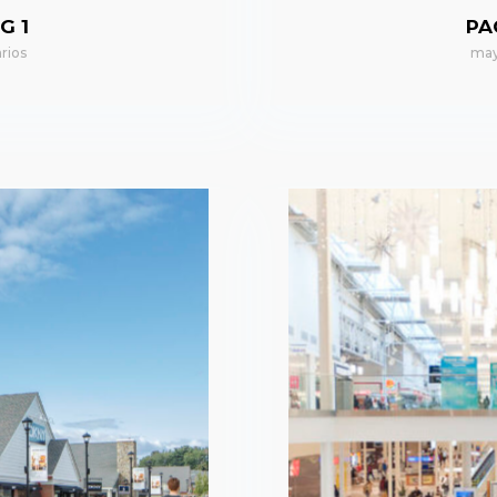
G 1
PA
rios
may