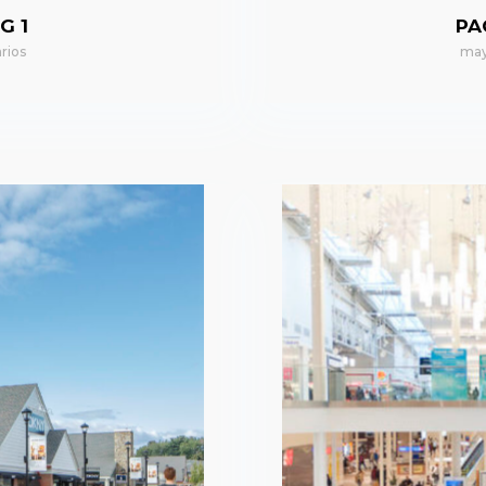
G 1
PA
rios
may