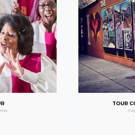
UR
TOUR C
rios
may