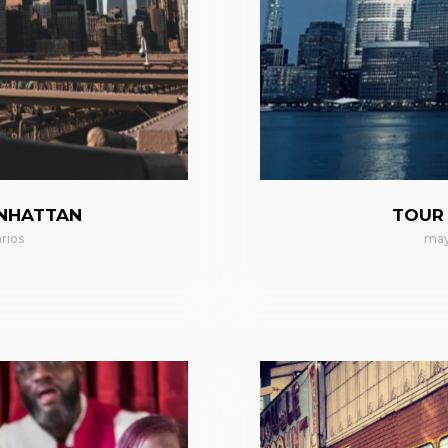
ANHATTAN
TOUR
rios
may