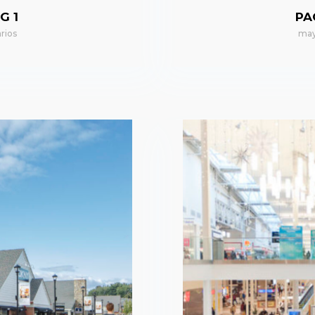
G 1
PA
rios
may