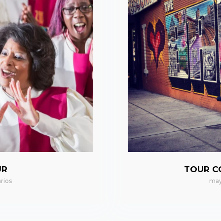
UR
TOUR C
rios
may