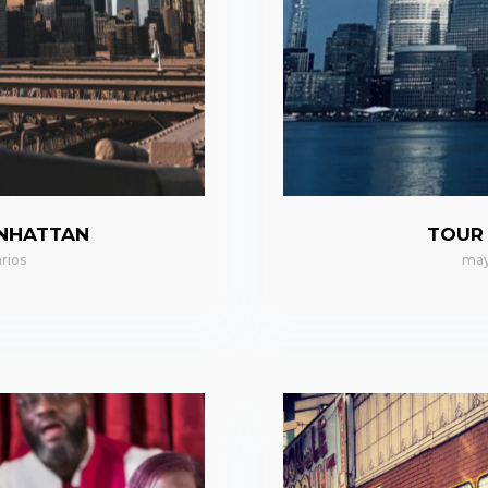
ANHATTAN
TOUR
rios
may