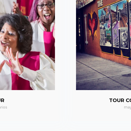
UR
TOUR C
rios
may