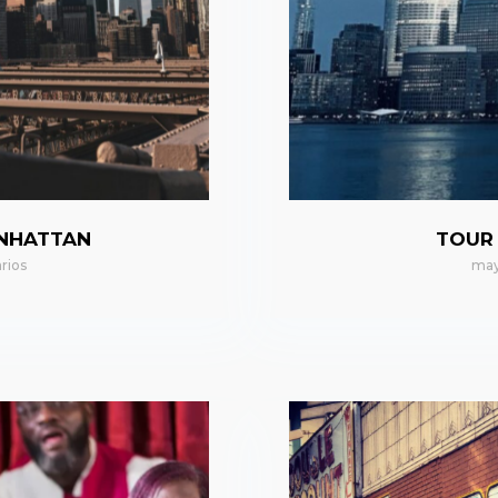
ANHATTAN
TOUR
rios
may