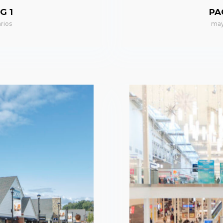
G 1
PA
rios
may