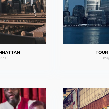
ANHATTAN
TOUR
rios
may