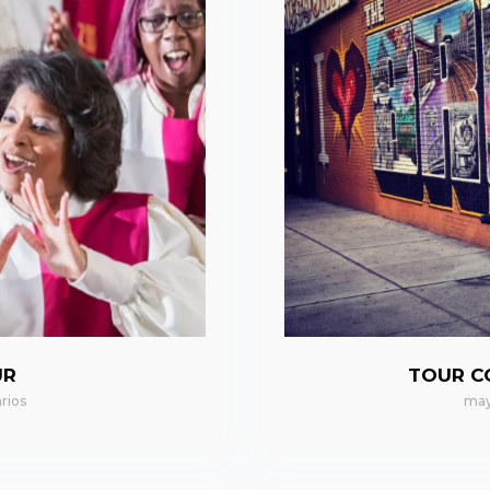
UR
TOUR C
rios
may