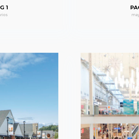
G 1
PA
rios
may