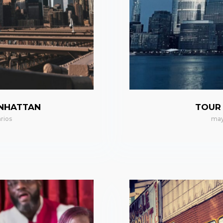
ANHATTAN
TOUR
rios
may