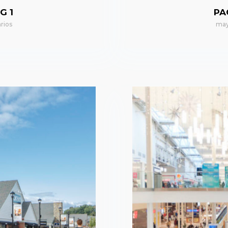
G 1
PA
rios
may