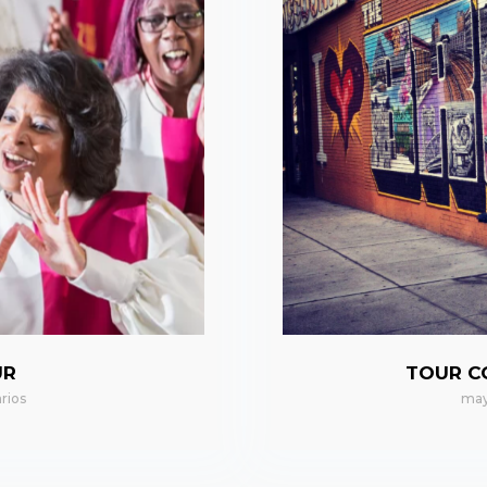
UR
TOUR C
rios
may