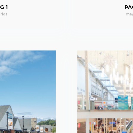
G 1
PA
rios
may