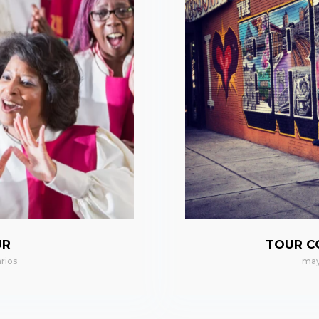
UR
TOUR C
rios
may