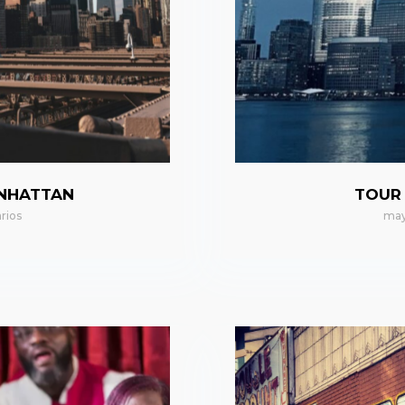
ANHATTAN
TOUR
rios
may