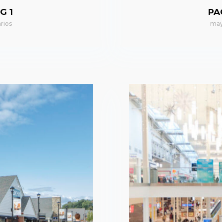
G 1
PA
rios
may