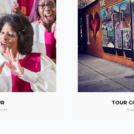
UR
TOUR C
rios
may