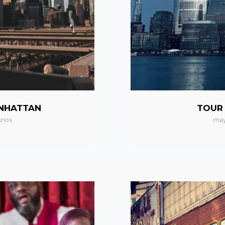
ANHATTAN
TOUR
rios
may