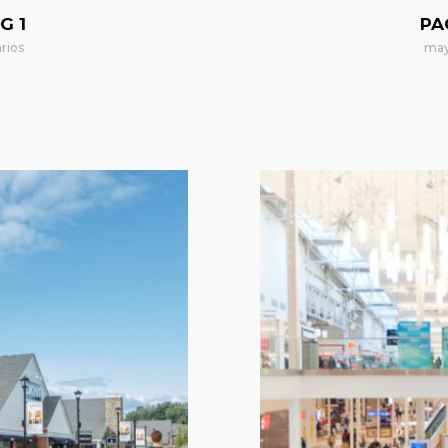
G 1
PA
rios
may