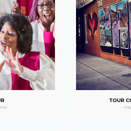
UR
TOUR C
rios
may