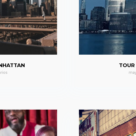
ANHATTAN
TOUR
rios
may