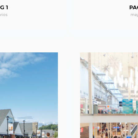
G 1
PA
rios
may