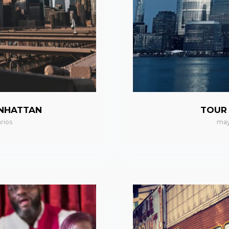
ANHATTAN
TOUR
rios
may