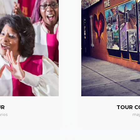
UR
TOUR C
rios
may