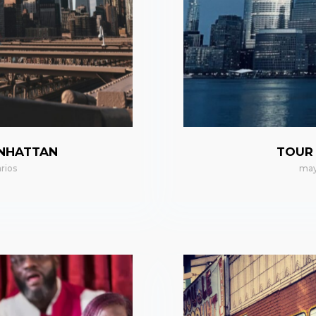
ANHATTAN
TOUR
rios
may