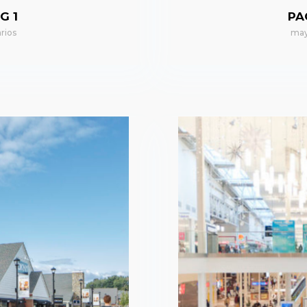
G 1
PA
rios
may