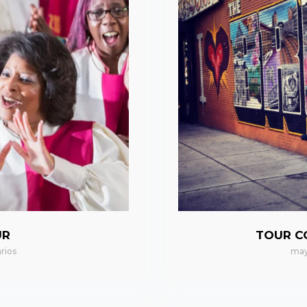
UR
TOUR C
rios
may