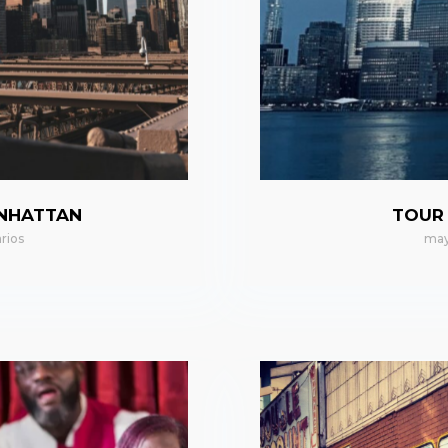
ANHATTAN
TOUR
rios
may