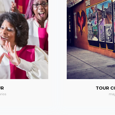
UR
TOUR C
rios
may