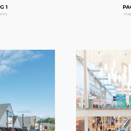
G 1
PA
rios
may